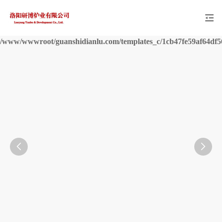
4df5677c4bd27ca35b3595e7ae2d_0.file.product_view.tpl.php
: Undefined array key "pic" in
277
on line

