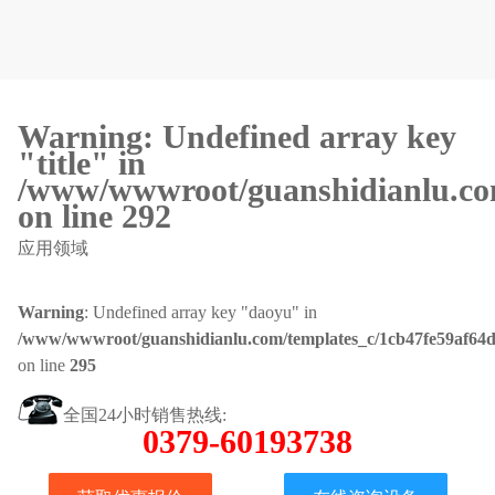
Warning
: Undefined array key
"title" in
/www/wwwroot/guanshidianlu.com
on line
292
应用领域
Warning
: Undefined array key "daoyu" in
/www/wwwroot/guanshidianlu.com/templates_c/1cb47fe59af64d
on line
295
全国24小时销售热线:
0379-60193738