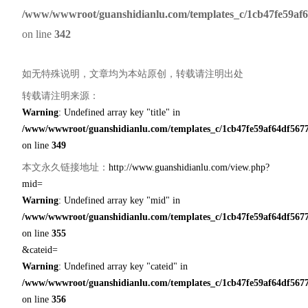
/www/wwwroot/guanshidianlu.com/templates_c/1cb47fe59af6
on line
342
如无特殊说明，文章均为本站原创，转载请注明出处
转载请注明来源：
Warning
: Undefined array key "title" in
/www/wwwroot/guanshidianlu.com/templates_c/1cb47fe59af64df5677
on line
349
本文永久链接地址：
http://www.guanshidianlu.com/view.php?
mid=
Warning
: Undefined array key "mid" in
/www/wwwroot/guanshidianlu.com/templates_c/1cb47fe59af64df5677
on line
355
&cateid=
Warning
: Undefined array key "cateid" in
/www/wwwroot/guanshidianlu.com/templates_c/1cb47fe59af64df5677
on line
356