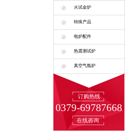
火试金炉
特殊产品
电炉配件
热震测试炉
真空气氛炉
订购热线
0379-69787668
在线咨询