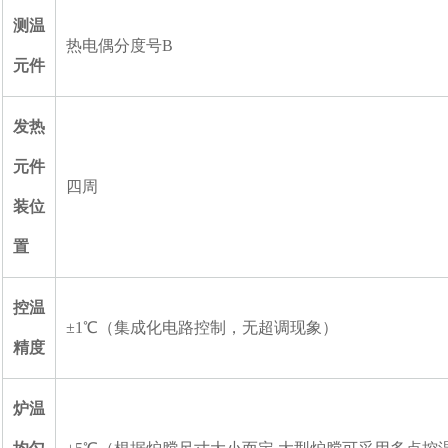
测温
热电偶分度号B
元件
发热
元件
四周
装位
置
控温
±1℃（集成化电路控制，无超调现象）
精度
炉温