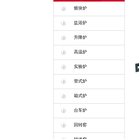
熔块炉
盐浴炉
升降炉
高温炉
实验炉
管式炉
箱式炉
台车炉
回转窑