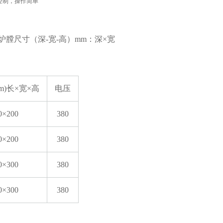
控制，操作简单
膛尺寸（深-宽-高）mm：深×宽
)长×宽×高
电压
0×200
380
0×200
380
0×300
380
0×300
380