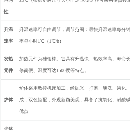
均匀
±5℃（根据炉膛尺寸大小而定,大型炉膛可采用多点控
性
升温
升温速率可自由调节，调节范围：最快升温速率每分钟20
速率
率每小时1℃（1℃/h）
发热
加热元件为硅钼棒。它具有升温快、热效率高、寿命
元件
修简便、温度可达1500度等特点。
炉体采用数控机床加工，经抛光、打磨、酸洗、磷化
炉体
成，双色搭配，外观新颖美观，具备了抗氧化、耐酸
优点
炉体