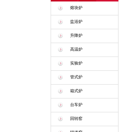
熔块炉
盐浴炉
升降炉
高温炉
实验炉
管式炉
箱式炉
台车炉
回转窑