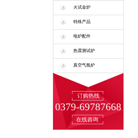
火试金炉
特殊产品
电炉配件
热震测试炉
真空气氛炉
订购热线
0379-69787668
在线咨询